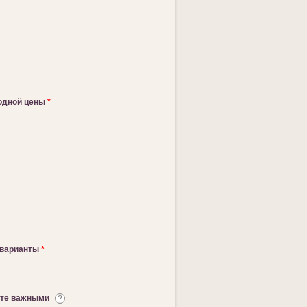
годной цены
*
 варианты
*
ете важными